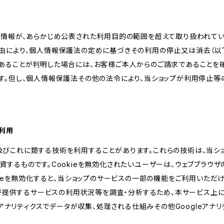
人情報が、あらかじめ公表された利用目的の範囲を超えて取り扱われて
由により、個人情報保護法の定めに基づきその利用の停止又は消去（以下
あることが判明した場合には、お客様ご本人からのご請求であることを
す。但し、個人情報保護法その他の法令により、当ショップが利用停止等
の利用
kie及びこれに類する技術を利用することがあります。これらの技術は、当
するものです。Cookieを無効化されたいユーザーは、ウェブブラウザの
kieを無効化すると、当ショップのサービスの一部の機能をご利用いただ
が提供するサービスの利用状況等を調査・分析するため、本サービス上に Goog
leアナリティクスでデータが収集、処理される仕組みその他Googleアナ