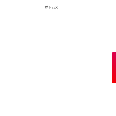
キャップ
アウター
ボトムス
サングラス
ジャケット
ジュエリー
シャツ
スウェット
ニット
Tシャツ
カットソー