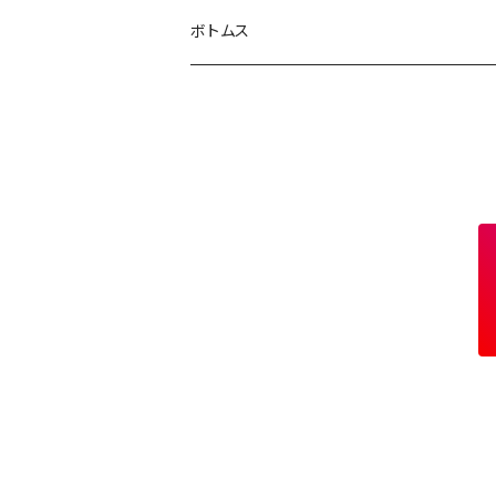
キャップ
アウター
ボトムス
サングラス
ジャケット
ジュエリー
シャツ
スウェット
ニット
Tシャツ
カットソー