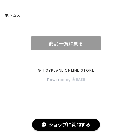
キャップ
アウター
ボトムス
サングラス
ジャケット
商品一覧に戻る
ジュエリー
シャツ
スウェット
© TOYPLANE ONLINE STORE
Powered by
ニット
Tシャツ
カットソー
ショップに質問する