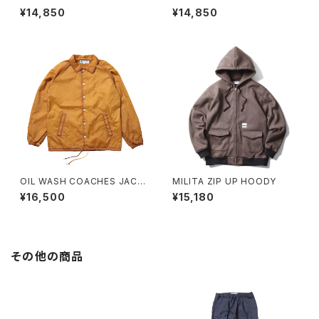
¥14,850
¥14,850
OIL WASH COACHES JACK
MILITA ZIP UP HOODY
ETS
¥16,500
¥15,180
その他の商品