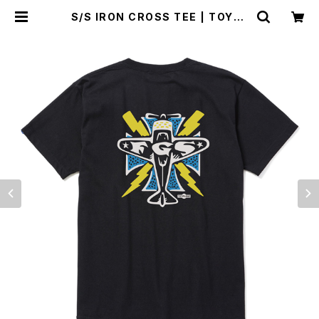
S/S IRON CROSS TEE | TOYPL
ANE ONLINE STORE