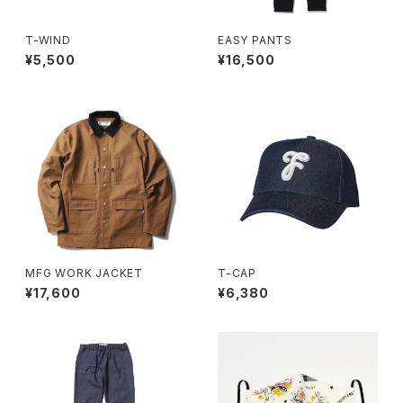
T-WIND
EASY PANTS
¥5,500
¥16,500
MFG WORK JACKET
T-CAP
¥17,600
¥6,380