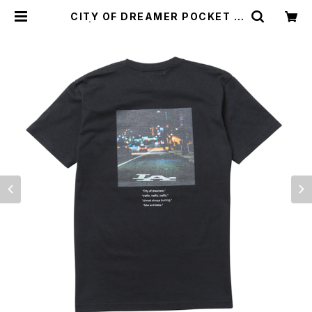
CITY OF DREAMER POCKET T
EE | TOYPLANE ONLINE STOR
E